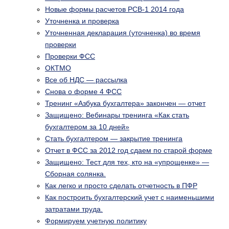
Новые формы расчетов РСВ-1 2014 года
Уточненка и проверка
Уточненная декларация (уточненка) во время
проверки
Проверки ФСС
ОКТМО
Все об НДС — рассылка
Снова о форме 4 ФСС
Тренинг «Азбука бухгалтера» закончен — отчет
Защищено: Вебинары тренинга «Как стать
бухгалтером за 10 дней»
Стать бухгалтером — закрытие тренинга
Отчет в ФСС за 2012 год сдаем по старой форме
Защищено: Тест для тех, кто на «упрощенке» —
Сборная солянка.
Как легко и просто сделать отчетность в ПФР
Как построить бухгалтерский учет с наименьшими
затратами труда.
Формируем учетную политику