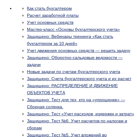
Как стать бухгалтером
Расчет заработной платы
Учет основных средств
Мастер-класс «Основы бухгалтерского учета»
Защищено: Вебинары тренинга «Как стать
бухгалтером за 10 дней»
Учет движения основных средств — решить задачу
Защищено: Оборотно-сальдовые ведомости —
задачи
Новые задачи по счетам бухгалтерского учета
Защищено: Счета бухгалтерского учета и их расчет
Защищено: РАСПРЕДЕЛЕНИЕ И ДВИЖЕНИЕ
ОБЪЕКТОВ УЧЕТА
Защищено: Тест для тех, кто на «упрощенке» —
Сборная солянка.
Защищено: Тест «Учет расходов, издержек и затрат»
Защищено: Тест №6. Учет расчетов по налогам и
сборам
Защищено: Тест №5. Учет вложений во