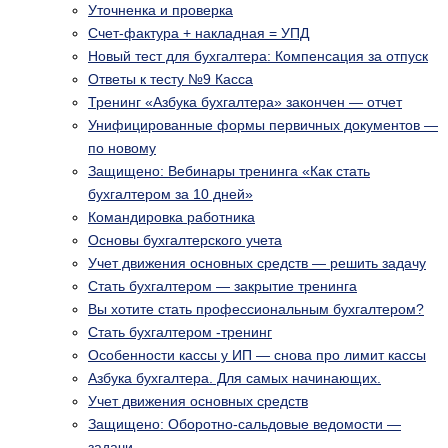
Уточненка и проверка
Счет-фактура + накладная = УПД
Новый тест для бухгалтера: Компенсация за отпуск
Ответы к тесту №9 Касса
Тренинг «Азбука бухгалтера» закончен — отчет
Унифицированные формы первичных документов —
по новому
Защищено: Вебинары тренинга «Как стать
бухгалтером за 10 дней»
Командировка работника
Основы бухгалтерского учета
Учет движения основных средств — решить задачу
Стать бухгалтером — закрытие тренинга
Вы хотите стать профессиональным бухгалтером?
Стать бухгалтером -тренинг
Особенности кассы у ИП — снова про лимит кассы
Азбука бухгалтера. Для самых начинающих.
Учет движения основных средств
Защищено: Оборотно-сальдовые ведомости —
задачи