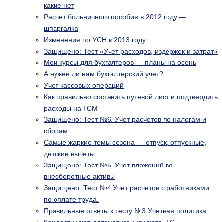
какие нет
Расчет больничного пособия в 2012 году —
шпаргалка
Изменения по УСН в 2013 году.
Защищено: Тест «Учет расходов, издержек и затрат»
Мои курсы для бухгалтеров — планы на осень
А нужен ли нам бухгалтерский учет?
Учет кассовых операций
Как правильно составить путевой лист и подтвердить
расходы на ГСМ
Защищено: Тест №6. Учет расчетов по налогам и
сборам
Самые жаркие темы сезона — отпуск, отпускные,
детские вычеты.
Защищено: Тест №5. Учет вложений во
внеоборотные активы
Защищено: Тест №4 Учет расчетов с работниками
по оплате труда.
Правильные ответы к тесту №3 Учетная политика
Как вести учет, автоматизация учета, 1С.