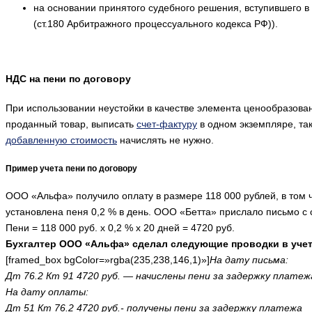
на основании принятого судебного решения, вступившего в
(ст.180 Арбитражного процессуального кодекса РФ)).
НДС на пени по договору
При использовании неустойки в качестве элемента ценообразов
проданный товар, выписать
счет-фактуру
в одном экземпляре, так
добавленную стоимость
начислять не нужно.
Пример учета пени по договору
ООО «Альфа» получило оплату в размере 118 000 рублей, в том
установлена пеня 0,2 % в день. ООО «Бетта» прислало письмо с 
Пени = 118 000 руб. х 0,2 % х 20 дней = 4720 руб.
Бухгалтер ООО «Альфа» сделал следующие проводки в учет
[framed_box bgColor=»rgba(235,238,146,1)»]
На дату письма:
Дт 76.2 Кт 91 4720 руб. — начислены пени за задержку платеж
На дату оплаты:
Дт 51 Кт 76.2 4720 руб.- получены пени за задержку платежа