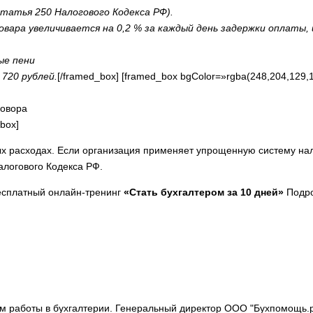
статья 250 Налогового Кодекса РФ).
овара увеличивается на 0,2 % за каждый день задержки оплаты,
ые пени
720 рублей.
[/framed_box] [framed_box bgColor=»rgba(248,204,129,1
говора
box]
х расходах. Если организация применяет упрощенную систему нал
Налогового Кодекса РФ.
бесплатный онлайн-тренинг
«Стать бухгалтером за 10 дней»
Подр
м работы в бухгалтерии. Генеральный директор ООО "Бухпомощь.р