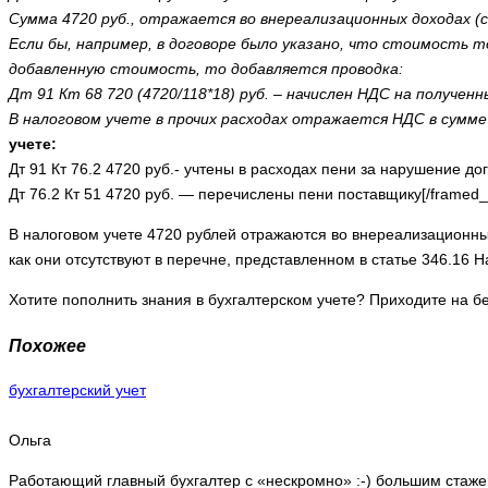
Сумма 4720 руб., отражается во внереализационных доходах (
Если бы, например, в договоре было указано, что стоимость т
добавленную стоимость, то добавляется проводка:
Дт 91 Кт 68 720 (4720/118*18) руб. – начислен НДС на полученн
В налоговом учете в прочих расходах отражается НДС в сумме 
учете:
Дт 91 Кт 76.2 4720 руб.- учтены в расходах пени за нарушение до
Дт 76.2 Кт 51 4720 руб. — перечислены пени поставщику[/framed_
В налоговом учете 4720 рублей отражаются во внереализационны
как они отсутствуют в перечне, представленном в статье 346.16 
Хотите пополнить знания в бухгалтерском учете? Приходите на 
Похожее
бухгалтерский учет
Ольга
Работающий главный бухгалтер с «нескромно» :-) большим стаже