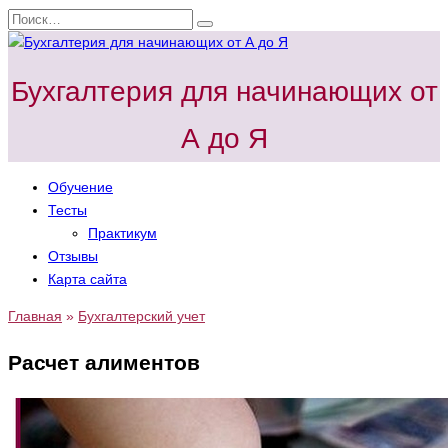
Перейти
Search
к
for:
содержанию
Бухгалтерия для начинающих от
А до Я
Обучение
Тесты
Практикум
Отзывы
Карта сайта
Главная
»
Бухгалтерский учет
Расчет алиментов