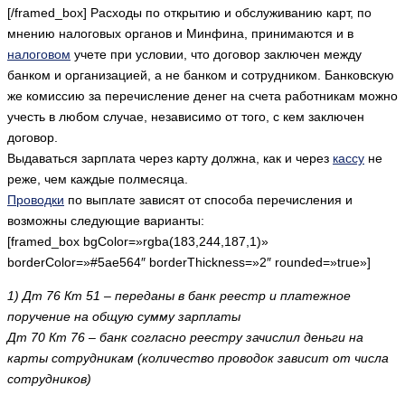
[/framed_box] Расходы по открытию и обслуживанию карт, по
мнению налоговых органов и Минфина, принимаются и в
налоговом
учете при условии, что договор заключен между
банком и организацией, а не банком и сотрудником. Банковскую
же комиссию за перечисление денег на счета работникам можно
учесть в любом случае, независимо от того, с кем заключен
договор.
Выдаваться зарплата через карту должна, как и через
кассу
не
реже, чем каждые полмесяца.
Проводки
по выплате зависят от способа перечисления и
возможны следующие варианты:
[framed_box bgColor=»rgba(183,244,187,1)»
borderColor=»#5ae564″ borderThickness=»2″ rounded=»true»]
1) Дт 76 Кт 51 – переданы в банк реестр и платежное
поручение на общую сумму зарплаты
Дт 70 Кт 76 – банк согласно реестру зачислил деньги на
карты сотрудникам (количество проводок зависит от числа
сотрудников)