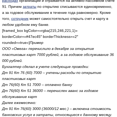
расходах
организации и отражается на активно-пассивном счете
91. Причем
затраты
по открытию списываются единовременно,
а за годовое обслуживание в течение года равномерно. Кроме
того,
сотрудник
может самостоятельно открыть счет и карту в
любом удобном ему банке.
[framed_box bgColor=»rgba(215,246,221,1)»
borderColor=»#47ec45″ borderThickness=»2″
rounded=»true»]
Пример
ООО «Омега» перечислило в декабре за открытие
пластиковых карт 7000 рублей, а за годовое обслуживание 36
000 рублей.
Бухгалтер сделал в учете следующие проводки:
Дт 91 Кт 76 (60) 7000 – учтены расходы по открытию
пластиковых карт
Дт 76(60) Кт 51 7000 – оплачено банку
Дт 76(60) Кт 51 36000 – перечислен аванс за годовое
обслуживание карт
Далее ежемесячно:
Дт 91 Кт 76(60) 3000 (36000/12 мес.) – включена стоимость
банковских услуг в затраты, относящиеся к данному месяцу.