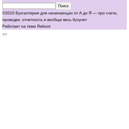
Поиск
©2010 Бухгалтерия для начинающих от А до Я — про счета,
проводки, отчетность и вообще весь бухучет
Работает на теме
Reboot