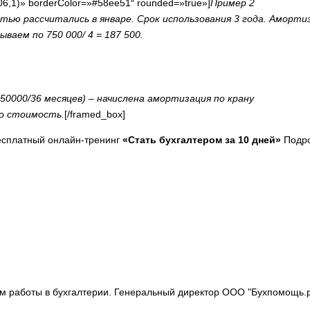
06,1)» borderColor=»#58ee51″ rounded=»true»]
Пример 2
остью рассчитались в январе. Срок использования 3 года. Аморти
ываем по 750 000/ 4 = 187 500.
750000/36 месяцев) – начислена амортизация по крану
го стоимость.
[/framed_box]
бесплатный онлайн-тренинг
«Стать бухгалтером за 10 дней»
Подр
м работы в бухгалтерии. Генеральный директор ООО "Бухпомощь.р