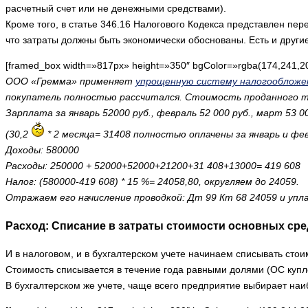
расчетный счет или не денежными средствами).
Кроме того, в статье 346.16 Налогового Кодекса представлен пере
что затраты должны быть экономически обоснованы. Есть и други
[framed_box width=»817px» height=»350″ bgColor=»rgba(174,241,2
ООО «Гремма» применяет
упрощенную систему налогообложе
покупатель полностью рассчитался. Стоимость проданного то
Зарплата за январь 52000 руб., февраль 52 000 руб., март 53 
(30,2
* 2 месяца= 31408 полностью оплачены за январь и фе
Доходы: 580000
Расходы: 250000 + 52000+52000+21200+31 408+13000= 419 608
Налог: (580000-419 608) * 15 %= 24058,80, округляем до 24059.
Отражаем его начисление проводкой: Дт 99 Кт 68 24059 и упла
Расход: Списание в затраты стоимости основных сре
И в налоговом, и в бухгалтерском учете начинаем списывать сто
Стоимость списывается в течение года равными долями (ОС куп
В бухгалтерском же учете, чаще всего предприятие выбирает на