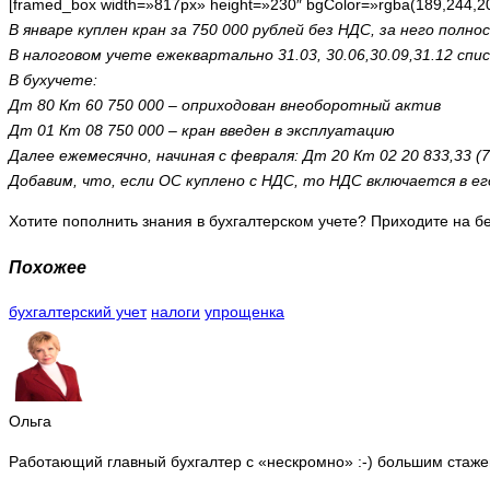
[framed_box width=»817px» height=»230″ bgColor=»rgba(189,244,2
В январе куплен кран за 750 000 рублей без НДС, за него полн
В налоговом учете ежеквартально 31.03, 30.06,30.09,31.12 спис
В бухучете:
Дт 80 Кт 60 750 000 – оприходован внеоборотный актив
Дт 01 Кт 08 750 000 – кран введен в эксплуатацию
Далее ежемесячно, начиная с февраля: Дт 20 Кт 02 20 833,33 (
Добавим, что, если ОС куплено с НДС, то НДС включается в е
Хотите пополнить знания в бухгалтерском учете? Приходите на 
Похожее
бухгалтерский учет
налоги
упрощенка
Ольга
Работающий главный бухгалтер с «нескромно» :-) большим стаже