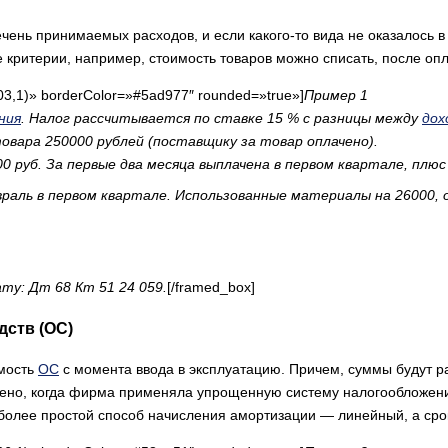
чень принимаемых расходов, и если какого-то вида не оказалось в 
е критерии, например, стоимость товаров можно списать, после оп
03,1)» borderColor=»#5ad977″ rounded=»true»]
Пример 1
ния
. Налог рассчитывается по ставке 15 % с разницы между
дох
вара 250000 рублей (поставщику за товар оплачено).
000 руб. За первые два месяца выплачена в первом квартале, плю
враль в первом квартале. Использованные материалы на 26000, 
ту: Дт 68 Кт 51 24 059.
[/framed_box]
дств (ОС)
имость
ОС
с момента ввода в эксплуатацию. Причем, суммы будут р
лено, когда фирма применяла упрощенную систему налогообложени
иболее простой способ начисления амортизации — линейный, а сро