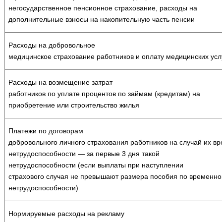
негосударствен­ное пенсионное страхование, расходы на
допол­нительные взносы на накопительную часть пенсии
Расходы на добровольное
медицинское страхова­ние работников и оплату медицинских усл
Расходы на возмещение затрат
работников по уп­лате процентов по займам (кредитам) на
приоб­ретение или строительство жилья
Платежи по договорам
добровольного личного страхования работников на случай их в
нетрудоспособности — за первые 3 дня такой
не­трудоспособности (если выплаты при наступле­нии
страхового случая не превышают размера по­собия по временно
нетрудоспособности)
Нормируемые расходы на рекламу