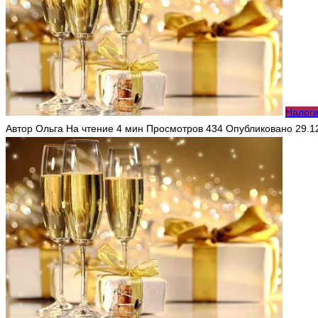
Налог
Автор
Ольга
На чтение
4 мин
Просмотров
434
Опубликовано
29.1