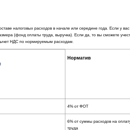
таве нало­говых расходов в начале или середине года. Если у вас 
азмера (фонд оплаты труда, выручка). Если да, то вы сможете учес
вычет НДС по нормиру­емым расходам.
Норматив
в
4% от ФОТ
6% от суммы расходов на оплат
труда