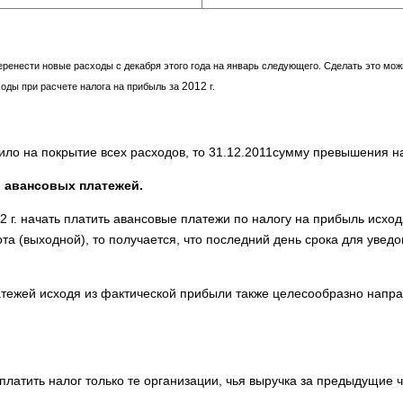
ре­нести новые расходы с декабря этого года на январь следующего. Сделать это мож
2012
ходы при расчете налога на прибыль за
г
.
тило на покрытие всех расходов, то 31.12.2011сумму превышения 
ы авансовых платежей.
г. начать платить аван­совые платежи по налогу на прибыль исходя
а (выходной), то получается, что последний день срока для уве­д
тежей исходя из фактичес­кой прибыли также целесообразно напра
платить налог только те организации, чья выручка за предыдущие ч