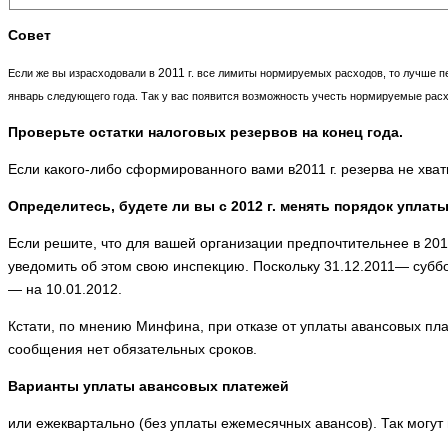
Совет
2011
Если же вы израсходовали в
г
. все лимиты нормируемых расходов, то лучше пе
январь следующего года. Так у вас появит­ся возможность учесть нормируемые рас
Проверьте остатки налоговых резервов на конец года.
Если какого-либо сформированного вами в2011 г. резерва не хва
Определитесь, будете ли вы с 2012 г. ме­нять порядок уплат
Если решите, что для вашей организации предпочтительнее в 2012 
уведомить об этом свою инспекцию. Поскольку 31.12.2011— суббот
— на 10.01.2012.
Кстати, по мнению Минфина, при отказе от уплаты авансовых пла
сообщения нет обязательных сроков.
Варианты уплаты авансовых платежей
или ежеквартально (без уплаты ежемесячных авансов). Так могут 