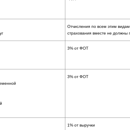
Отчисления по всем этим видам
уг
страхования вместе не должны
3% от ФОТ
3% от ФОТ
ременной
й
1% от выручки