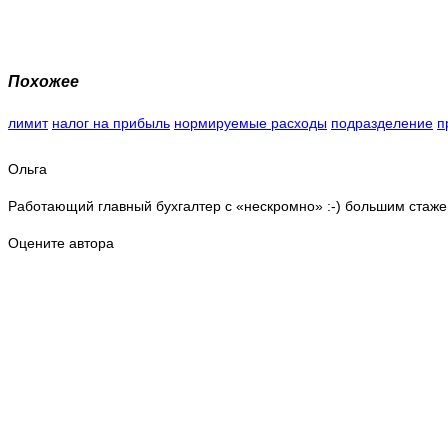
Похожее
лимит
налог на прибыль
нормируемые расходы
подразделение
п
Ольга
Работающий главный бухгалтер с «нескромно» :-) большим стаже
Оцените автора