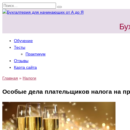
Перейти
Search
к
for:
содержанию
Бу
Обучение
Тесты
Практикум
Отзывы
Карта сайта
Главная
»
Налоги
Особые дела плательщиков налога на п