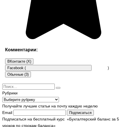
Комментарии:
ВКонтакте (
X
)
Facebook (
)
Обычные (3)
Search
Комментарии закрыты.
for:
Рубрики
Рубрики
Получайте лучшие статьи на почту каждую неделю
Галина
03.06.2012 в 22:05
Email
Подписаться
Очень удобные таблички для расчета отпускных, многим
Подписаться на бесплатный курс «Бухгалтерский баланс за 5
будут полезны.
уроков по строкам баланса»