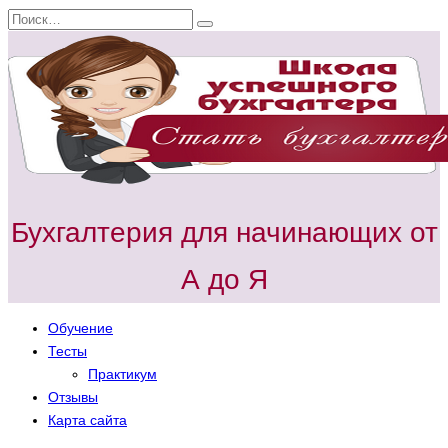
Перейти
Search
к
for:
содержанию
Бухгалтерия для начинающих от
А до Я
Обучение
Тесты
Практикум
Отзывы
Карта сайта