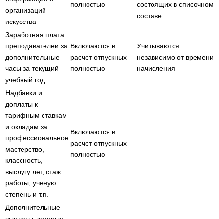
полностью
состоящих в списочном
организаций
составе
искусства
Заработная плата
преподавателей за
Включаются в
Учитываются
дополнительные
расчет отпускных
независимо от времени
часы за текущий
полностью
начисления
учебный год
Надбавки и
доплаты к
тарифным ставкам
и окладам за
Включаются в
профессиональное
расчет отпускных
мастерство,
полностью
классность,
выслугу лет, стаж
работы, ученую
степень и т.п.
Дополнительные
выплаты, которые