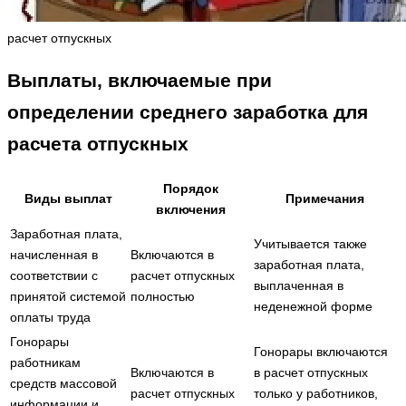
расчет отпускных
Выплаты, включаемые при
определении среднего заработка для
расчета отпускных
Порядок
Виды выплат
Примечания
включения
Заработная плата,
Учитывается также
начисленная в
Включаются в
заработная плата,
соответствии с
расчет отпускных
выплаченная в
принятой системой
полностью
неденежной форме
оплаты труда
Гонорары
Гонорары включаются
работникам
Включаются в
в расчет отпускных
средств массовой
расчет отпускных
только у работников,
информации и