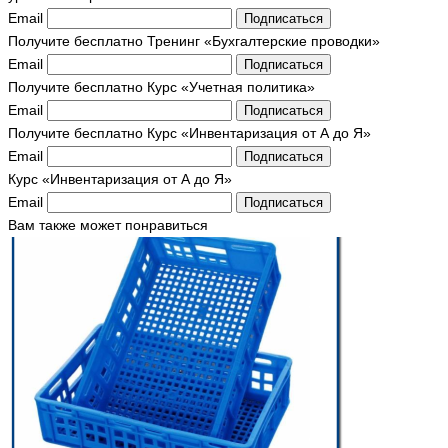
Email
Подписаться
Получите бесплатно Тренинг «Бухгалтерские проводки»
Зоя
04.06.2012 в 12:55
Email
Подписаться
Получите бесплатно Курс «Учетная политика»
Было бы неплохо, если бухгалтера знакомили с этой
Email
информацией работников, тогда меньше возникало бы
Подписаться
Получите бесплатно Курс «Инвентаризация от А до Я»
вопросов.
Email
Подписаться
Курс «Инвентаризация от А до Я»
Эльза Галиева
21.04.2013 в 12:26
Email
Подписаться
Вам также может понравиться
Эти таблицы должны быть настольной книгой у бухгалтера.