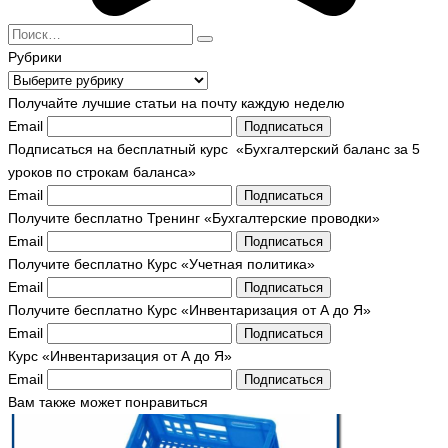
Search
for:
Рубрики
Рубрики
Получайте лучшие статьи на почту каждую неделю
Email
Подписаться
Подписаться на бесплатный курс «Бухгалтерский баланс за 5
уроков по строкам баланса»
Email
Подписаться
Получите бесплатно Тренинг «Бухгалтерские проводки»
Email
Подписаться
Получите бесплатно Курс «Учетная политика»
Email
Подписаться
Получите бесплатно Курс «Инвентаризация от А до Я»
Email
Подписаться
Курс «Инвентаризация от А до Я»
Email
Подписаться
Вам также может понравиться