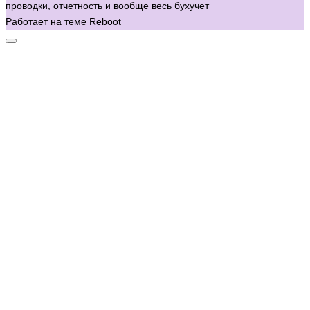
проводки, отчетность и вообще весь бухучет
Работает на теме
Reboot