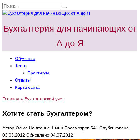
Перейти
Search
к
for:
содержанию
Бухгалтерия для начинающих от
А до Я
Обучение
Тесты
Практикум
Отзывы
Карта сайта
Главная
»
Бухгалтерский учет
Хотите стать бухгалтером?
Автор
Ольга
На чтение
1 мин
Просмотров
541
Опубликовано
03.03.2012
Обновлено
04.07.2012